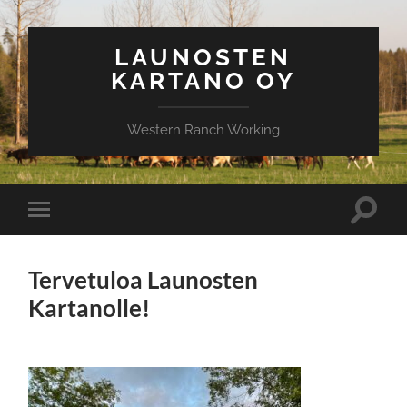
LAUNOSTEN
KARTANO OY
Western Ranch Working
Toggle
Toggle
search
mobile
field
menu
Tervetuloa Launosten
Kartanolle!