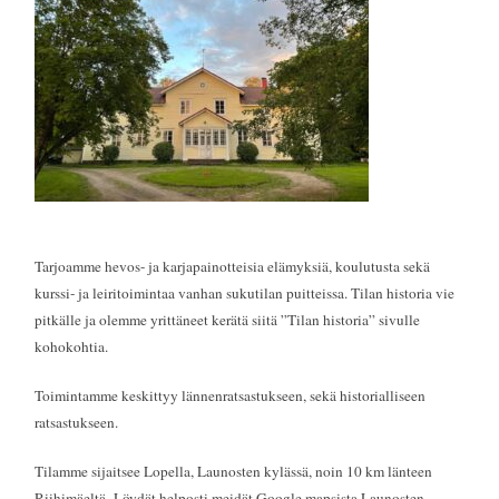
Tarjoamme hevos- ja karjapainotteisia elämyksiä, koulutusta sekä
kurssi- ja leiritoimintaa vanhan sukutilan puitteissa. Tilan historia vie
pitkälle ja olemme yrittäneet kerätä siitä ”Tilan historia” sivulle
kohokohtia.
Toimintamme keskittyy lännenratsastukseen, sekä historialliseen
ratsastukseen.
Tilamme sijaitsee Lopella, Launosten kylässä, noin 10 km länteen
Riihimäeltä.
Löydät helposti meidät Google mapsista Launosten